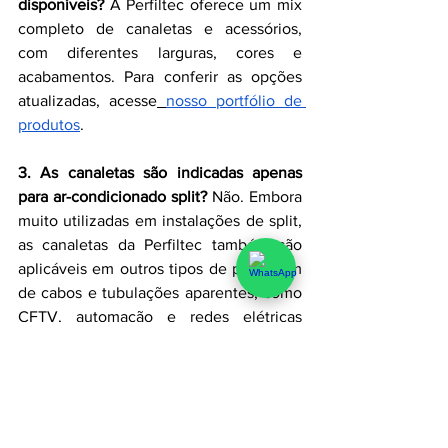
disponíveis?
 A Perfiltec oferece um mix 
completo de canaletas e acessórios, 
com diferentes larguras, cores e 
acabamentos. Para conferir as opções 
atualizadas, acesse
nosso portfólio de 
produtos
.
3. As canaletas são indicadas apenas 
para ar-condicionado split?
 Não. Embora 
muito utilizadas em instalações de split, 
as canaletas da Perfiltec também são 
aplicáveis em outros tipos de passagem 
de cabos e tubulações aparentes, como 
CFTV, automação e redes elétricas 
leves.
4. Posso comprar direto da Perfiltec ou 
só por distribuidores?
 A comercialização 
é feita por meio de lojas parceiras em 