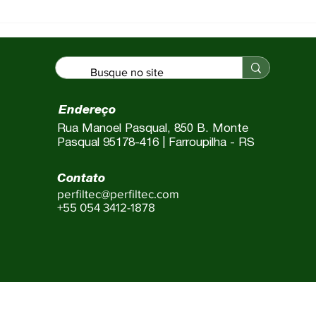
e ar-
Manutenção pré-
do 30, 60 ou 80
temporada de ar-
escolher a
condicionado: o checklis
ta para cada
que garante o verão do
seu cliente (e a sua
agenda)
Endereço
Rua Manoel Pasqual, 850 B. Monte
Pasqual 95178-416 | Farroupilha - RS
Contato
perfiltec@perfiltec.com
+55 054 3412-1878
FILTEC INDUSTRIA DE PERFIS LTDA. CNPJ: 13.650.505/000