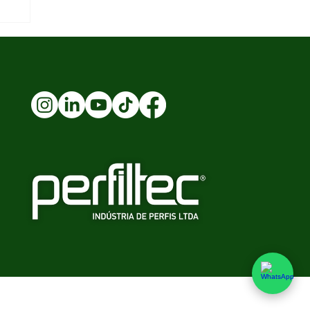
t
1-43