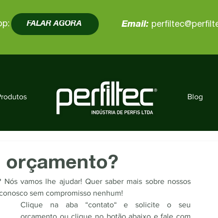
pp:
FALAR AGORA
Email:
perfiltec@perfil
Produtos
Blog
m orçamento?
 Nós vamos lhe ajudar! Quer saber mais sobre nossos 
to conosco sem compromisso nenhum! 
Clique na aba “contato“ e solicite o seu 
orçamento ou clique no botão abaixo e fale com 