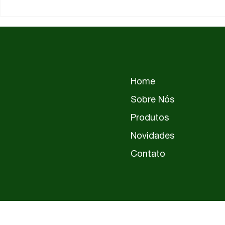
Mercado de ar
Canaleta d
condicionado 2026: como
condiciona
o instalador captura o
mm: como 
crescimento de quase
bitola cer
20%
split
Home
Sobre Nós
Produtos
Novidades
Contato
PER