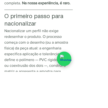
completa. 
Na nossa experiência, é raro.
O primeiro passo para 
nacionalizar
Nacionalizar um perfil não exige 
redesenhar o produto. O processo 
começa com o desenho (ou a amostra 
física) da peça atual: a engenharia 
especifica aplicação e tolerâncias, 
define o polímero — PVC rígido, flexível 
ou coextrusão dos dois —, constrói a 
matriz e apresenta a amostra para 
validação na sua linha. Só depois da sua 
aprovação a peça entra em série.
É assim que trabalhamos na Perfiltec, 
de Farroupilha/RS, para os setores de 
refrigeração, automotivo e moveleiro.
Se existe um perfil importado na sua 