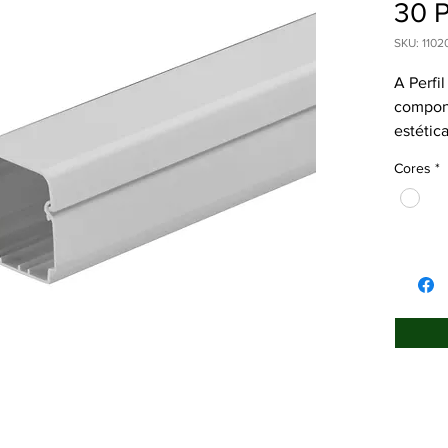
30 
SKU: 1102
A Perfi
compone
estétic
dreno e
Cores
*
condici
de alta 
projeta
durabil
Além di
discret
limpa e
estétic
canalet
praticid
respons
sistema