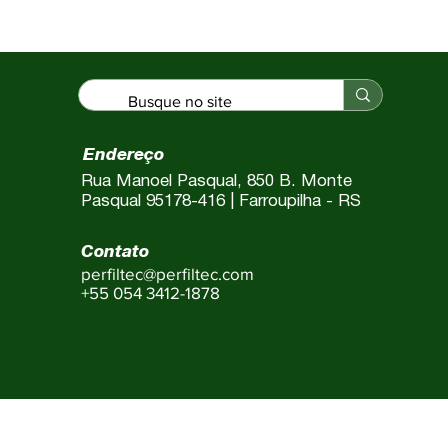
Perfil 
garanti
estetic
proporc
aos usu
Endereço
Rua Manoel Pasqual, 850 B. Monte
Pasqual 95178-416 | Farroupilha - RS
Contato
perfiltec@perfiltec.com
+55 054 3412-1878
FILTEC INDUSTRIA DE PERFIS LTDA. CNPJ: 13.650.505/000