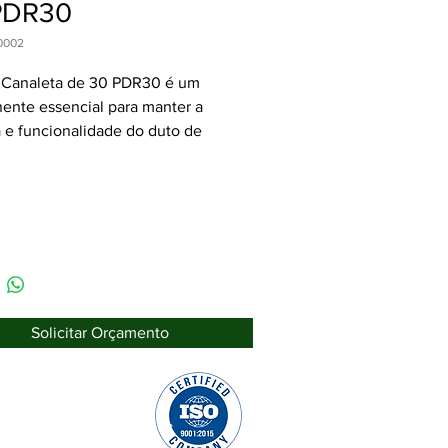
PDR30
0002
l Canaleta de 30 PDR30 é um 
nte essencial para manter a 
a e funcionalidade do duto de 
m uma instalação de ar 
onado. Fabricada com materiais 
qualidade, essa canaleta é 
da para garantir a longevidade e 
idade do sistema de drenagem. 
sso, seu design elegante e 
o proporciona uma aparência 
 organizada, complementando a 
Solicitar Orçamento
a do ambiente. A instalação da 
a é simples e rápida, oferecendo 
ade para os profissionais 
áveis pela montagem do 
 de ar condicionado. Com a 