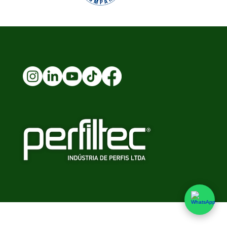
Canaleta de 30 PDR30, é possível 
r um dreno eficiente e 
amente agradável, 
ionando conforto e bem-estar 
ários.
1-43