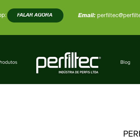
pp:
FALAR AGORA
Email:
perfiltec@perfil
Produtos
Blog
PER