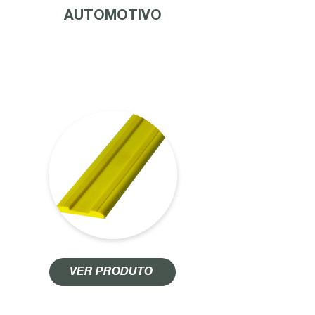
AUTOMOTIVO
PERFIL DEGRAU DE ESCADA
CHATO VAZADO
VER PRODUTO