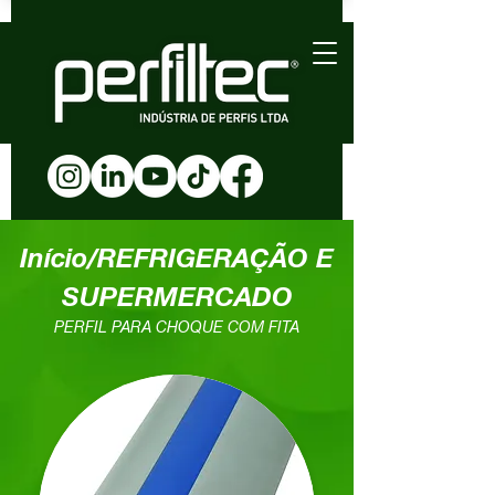
Início/REFRIGERAÇÃO E
SUPERMERCADO
PERFIL PARA CHOQUE COM FITA