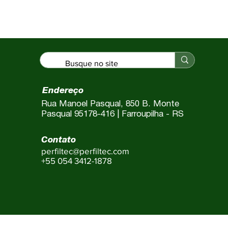
Endereço
Rua Manoel Pasqual, 850 B. Monte
Pasqual 95178-416 | Farroupilha - RS
Contato
perfiltec@perfiltec.com
+55 054 3412-1878
FILTEC INDUSTRIA DE PERFIS LTDA. CNPJ: 13.650.505/000