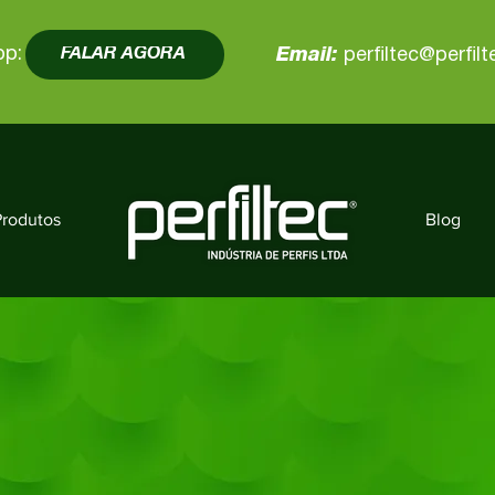
pp:
FALAR AGORA
Email:
perfiltec@perfil
Produtos
Blog